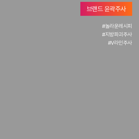
브랜드 윤곽주사
#놀라운레시피
#지방파괴주사
#V라인주사