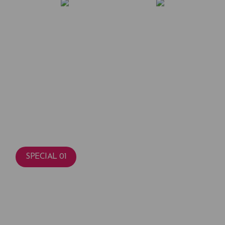
성형외과 전문의
성형외과 전문의
김경훈 대표원장
최치원 대표원장
SPECIAL 01
브랜드 소개
당신의 특별한 가치를 선물합니다.