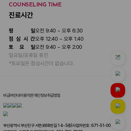
COUNSELING TIME
진료시간
평
일
오전 9:40 ~ 오후 6:30
점
심
시
간
오후 12:40 ~ 오후 1:40
토
요
일
오전 9:40 ~ 오후 2:00
일요일/공휴일 휴진
*토요일은 점심시간이 없습니다.
비급여안내
이용약관
개인정보취급방침
부산광역시 부산진구 서면로68번길 1 4~5층
|
사업자번호 : 671-51-00196
|