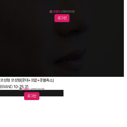
로그인
코성형
코성형(콧대+코끝+콧볼축소)
BRAND
10-25
31
로그인