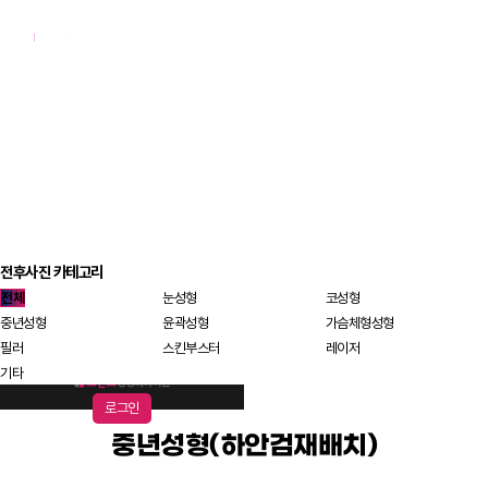
BRAND PHOTO
전후사진
전후사진 카테고리
전체
눈성형
코성형
중년성형
윤곽성형
가슴체형성형
필러
스킨부스터
레이저
기타
로그인
중년성형(하안검재배치)