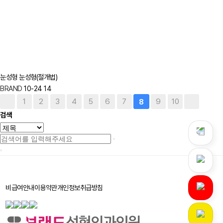
눈성형
눈성형(절개법)
BRAND
10-24
14
1
2
3
4
5
6
7
9
10
8
검색
비급여안내
이용약관
개인정보취급방침