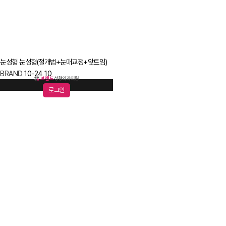
눈성형
눈성형(절개법+눈매교정+앞트임)
BRAND
10-24
10
로그인