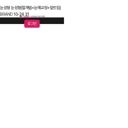
눈성형
눈성형(절개법+눈매교정+앞트임)
BRAND
10-24
31
로그인