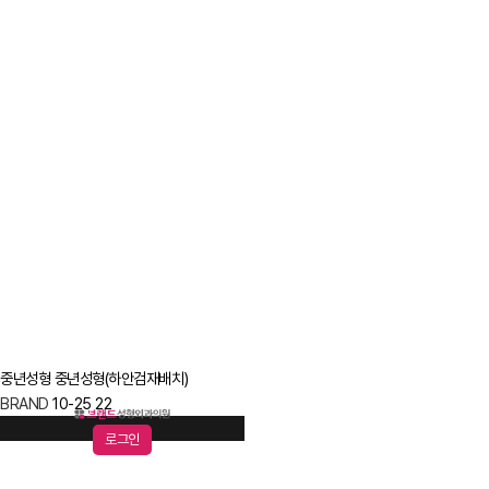
중년성형
중년성형(하안검재배치)
BRAND
10-25
22
로그인