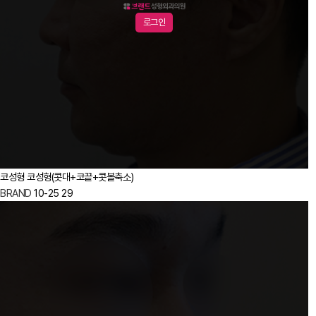
로그인
코성형
코성형(콧대+코끝+콧볼축소)
BRAND
10-25
29