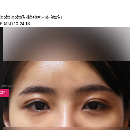
눈성형
눈성형(절개법+눈매교정+앞트임)
BRAND
10-24
18
로그인