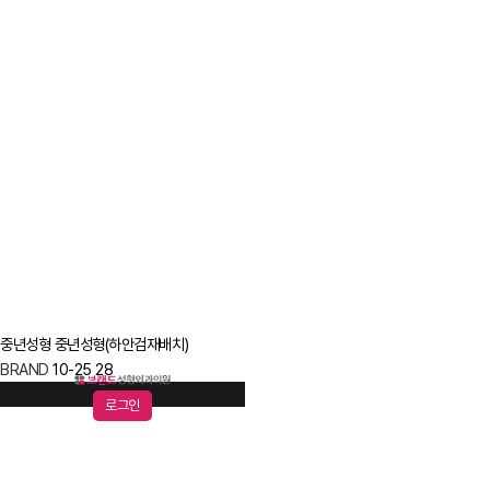
중년성형
중년성형(하안검재배치)
BRAND
10-25
28
로그인