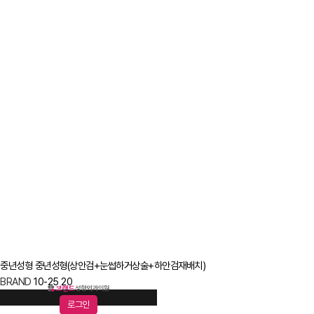
중년성형
중년성형(상안검+눈썹하거상술+하안검재배치)
BRAND
10-25
20
로그인