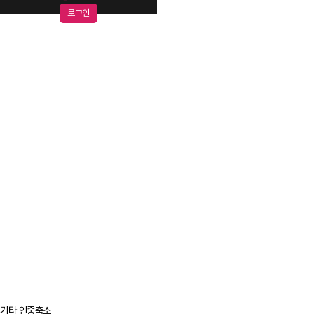
로그인
기타
인중축소