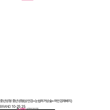
중년성형
중년성형(상안검+눈썹하거상술+하안검재배치)
BRAND
10-25
25